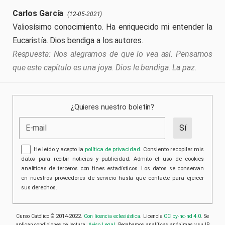
Carlos García
(12-05-2021)
Valiosísimo conocimiento. Ha enriquecido mi entender la
Eucaristía. Dios bendiga a los autores.
Nos alegramos de que lo vea así. Pensamos
que este capítulo es una joya. Dios le bendiga. La paz.
¿Quieres nuestro boletín?
He leído y acepto la
política de privacidad
. Consiento recopilar mis
datos para recibir noticias y publicidad. Admito el uso de cookies
analíticas de terceros con fines estadísticos. Los datos se conservan
en nuestros proveedores de servicio hasta que contacte para ejercer
sus derechos.
Curso Católico © 2014-2022.
Con licencia eclesiástica
. Licencia
CC by-nc-nd 4.0
. Se
aplican condiciones de lectura.
Aviso Legal
. Recabamos analíticas anónimas y su IP