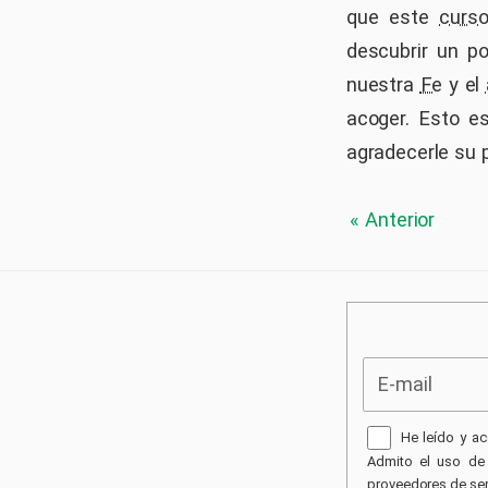
que este
curso
descubrir un p
nuestra
Fe
y el
acoger. Esto es
agradecerle su p
« Anterior
He leído y ac
Admito el uso de 
proveedores de ser