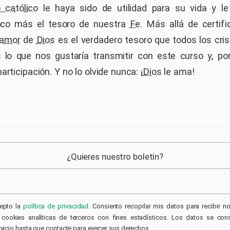
 católico
le haya sido de utilidad para su vida y le
oco más el tesoro de nuestra
Fe
. Más allá de certif
amor
de
Dios
es el verdadero tesoro que todos los cr
 lo que nos gustaría transmitir con este curso y, po
articipación. Y no lo olvide nunca: ¡
Dios
le ama!
¿Quieres nuestro boletín?
epto la
política de privacidad
. Consiento recopilar mis datos para recibir no
cookies analíticas de terceros con fines estadísticos. Los datos se con
vicio hasta que contacte para ejercer sus derechos.