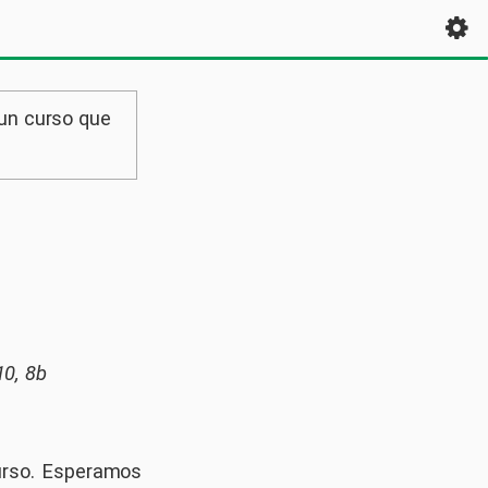
 un curso que
10, 8b
urso. Esperamos