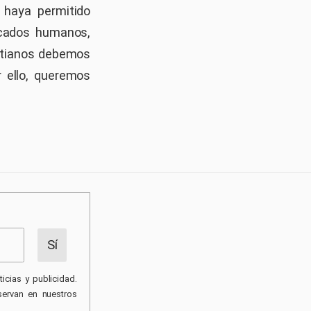
 haya permitido
icados humanos,
istianos debemos
r ello, queremos
ticias y publicidad.
servan en nuestros