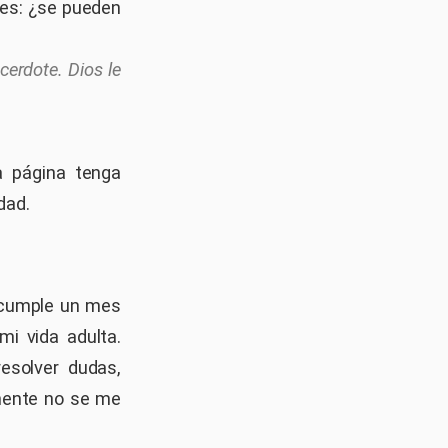
 es: ¿se pueden
erdote. Dios le
a página tenga
dad.
 cumple un mes
i vida adulta.
esolver dudas,
mente no se me