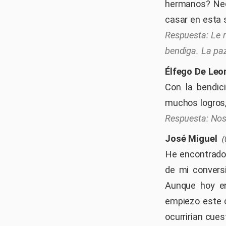
hermanos? Nece
casar en esta 
Le 
bendiga. La pa
Élfego De Leo
Con la bendic
muchos logros,
Nos
José Miguel
(
He encontrado
de mi convers
Aunque hoy en
empiezo este 
ocurririan cues