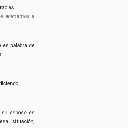
racias.
y le animamos a
 es palabra de
s.
diciendo.
o su esposo es
sa situación,