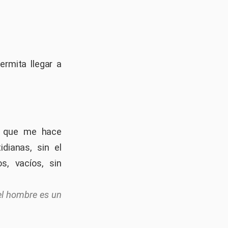
rmita llegar a
a que me hace
dianas, sin el
s, vacíos, sin
el hombre es un