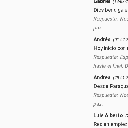
Gabriel
(18-02-
Dios bendiga e
Nos
paz.
Andrés
(01-02-
Hoy inicio con
Esp
hasta el final. 
Andrea
(29-01-
Desde Paragua
Nos
paz.
Luis Alberto
(
Recién empiezo