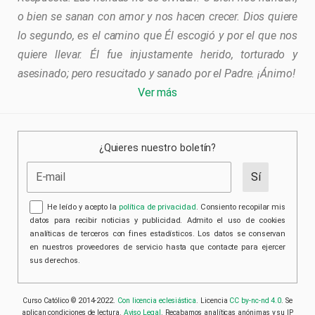
o bien se sanan con amor y nos hacen crecer. Dios quiere
lo segundo, es el camino que Él escogió y por el que nos
quiere llevar. Él fue injustamente herido, torturado y
asesinado; pero resucitado y sanado por el Padre. ¡Ánimo!
Ver más
¿Quieres nuestro boletín?
He leído y acepto la
política de privacidad
. Consiento recopilar mis
datos para recibir noticias y publicidad. Admito el uso de cookies
analíticas de terceros con fines estadísticos. Los datos se conservan
en nuestros proveedores de servicio hasta que contacte para ejercer
sus derechos.
Curso Católico © 2014-2022.
Con licencia eclesiástica
. Licencia
CC by-nc-nd 4.0
. Se
aplican condiciones de lectura.
Aviso Legal
. Recabamos analíticas anónimas y su IP