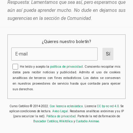
Lamentamos que sea así, pero esperamos que
aún así pueda aprender mucho. No dude en dejarnos sus
sugerencias en la sección de Comunidad.
¿Quieres nuestro boletín?
He leído y acepto la
política de privacidad
. Consiento recopilar mis
datos para recibir noticias y publicidad. Admito el uso de cookies
analíticas de terceros con fines estadísticos. Los datos se conservan
en nuestros proveedores de servicio hasta que contacte para ejercer
sus derechos.
Curso Católico © 2014-2022.
Con licencia eclesiástica
. Licencia
CC by-nc-nd 4.0
. Se
aplican condiciones de lectura.
Aviso Legal
. Recabamos analíticas anónimas y su IP
(para securizar la red).
Política de privacidad
. Parte de la red de formación de
Buscador Católico
,
Wikitólica
y
Custodio Animae
.