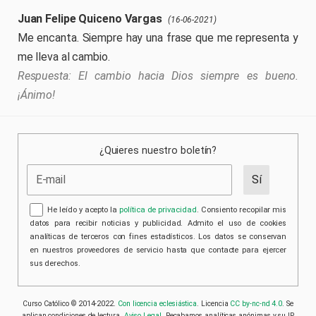
Juan Felipe Quiceno Vargas
(16-06-2021)
Me encanta. Siempre hay una frase que me representa y
me lleva al cambio.
El cambio hacia Dios siempre es bueno.
¡Ánimo!
¿Quieres nuestro boletín?
He leído y acepto la
política de privacidad
. Consiento recopilar mis
datos para recibir noticias y publicidad. Admito el uso de cookies
analíticas de terceros con fines estadísticos. Los datos se conservan
en nuestros proveedores de servicio hasta que contacte para ejercer
sus derechos.
Curso Católico © 2014-2022.
Con licencia eclesiástica
. Licencia
CC by-nc-nd 4.0
. Se
aplican condiciones de lectura.
Aviso Legal
. Recabamos analíticas anónimas y su IP