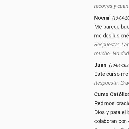
recorres y cuan
Noemí
(10-04-2
Me parece buen
me desilusioné
La
mucho. No dude
Juan
(10-04-202
Este curso me 
Grac
Curso Católic
Pedimos oracio
Dios y para el
colaboran con 