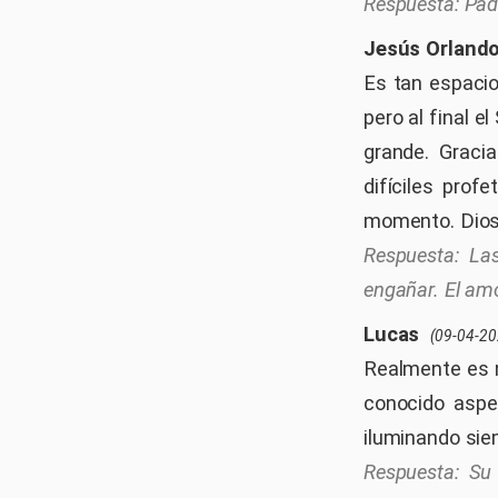
Pad
Jesús Orland
Es tan espacio
pero al final 
grande. Graci
difíciles prof
momento. Dios 
La
engañar. El amo
Lucas
(09-04-20
Realmente es 
conocido aspe
iluminando sie
Su 