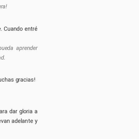
ra!
e. Cuando entré
pueda aprender
ad.
uchas gracias!
ra dar gloria a
evan adelante y