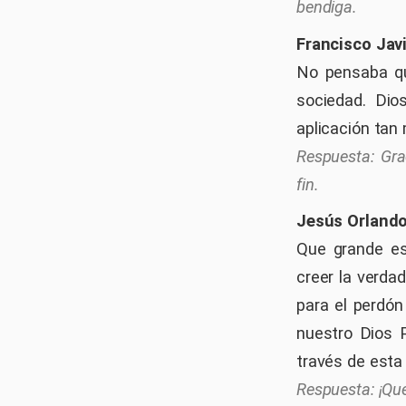
bendiga.
Francisco Jav
No pensaba qu
sociedad. Dio
aplicación tan 
Gra
fin.
Jesús Orland
Que grande es
creer la verda
para el perdón
nuestro Dios P
través de esta
¡Qu