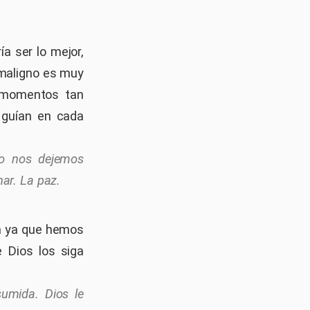
a ser lo mejor,
 maligno es muy
s momentos tan
y guían en cada
No nos dejemos
har. La paz.
a ya que hemos
 Dios los siga
sumida. Dios le