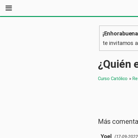
¡Enhorabuena
te invitamos 
¿Quién e
Curso Católico
»
Re
Más comenta
Yoel
(17-09-2022