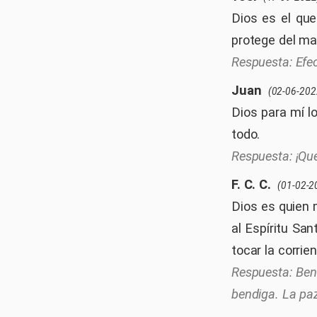
Dios es el que
protege del ma
Efe
Juan
(02-06-202
Dios para mí lo
todo.
¡Qu
F. C. C.
(01-02-2
Dios es quien 
al Espíritu Sa
tocar la corrie
Ben
bendiga. La pa