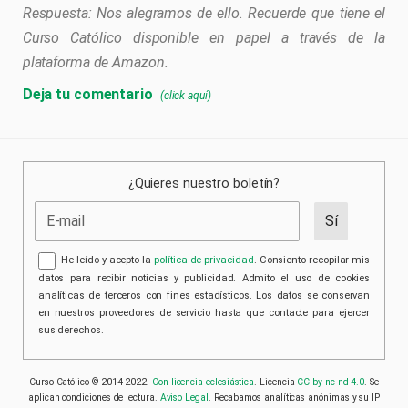
Nos alegramos de ello. Recuerde que tiene el
Curso Católico disponible en papel a través de la
plataforma de Amazon.
Deja tu comentario
(click aquí)
Comenta el artículo. Para comentar todo el curso usa el
libro de visitas
. ¡Gracias!
Su comentario será revisado y contestado, vuelva en
dos o tres días para verlo. ¡Gracias!
¿Quieres nuestro boletín?
He leído y acepto la
política de privacidad
. Consiento recopilar mis
He leído y acepto la
política de privacidad
. Consiento recopilar mis
datos para mostrarlos en la web. Cedo todos los derechos gratuitamente.
datos para recibir noticias y publicidad. Admito el uso de cookies
Los datos se conservan en nuestros proveedores de servicio hasta que
analíticas de terceros con fines estadísticos. Los datos se conservan
contacte para ejercer sus derechos.
en nuestros proveedores de servicio hasta que contacte para ejercer
sus derechos.
Curso Católico © 2014-2022.
Con licencia eclesiástica
. Licencia
CC by-nc-nd 4.0
. Se
aplican condiciones de lectura.
Aviso Legal
. Recabamos analíticas anónimas y su IP