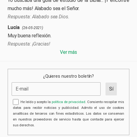
Yo buscaba una guía de estudio de la Biblia... ¡Y encontré
mucho más! Alabado sea el Señor.
Alabado sea Dios.
Lucía
(26-05-2021)
Muy buena reflexión.
¡Gracias!
Ver más
¿Quieres nuestro boletín?
He leído y acepto la
política de privacidad
. Consiento recopilar mis
datos para recibir noticias y publicidad. Admito el uso de cookies
analíticas de terceros con fines estadísticos. Los datos se conservan
en nuestros proveedores de servicio hasta que contacte para ejercer
sus derechos.