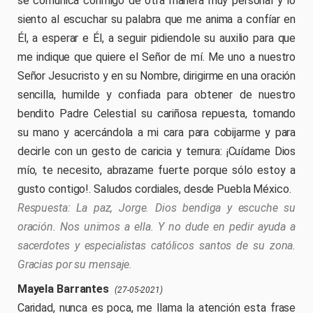
se comunica conmigo de otra manera muy personal y lo
siento al escuchar su palabra que me anima a confíar en
Él, a esperar e Él, a seguir pidiendole su auxilio para que
me indique que quiere el Señor de mí. Me uno a nuestro
Señor Jesucristo y en su Nombre, dirigirme en una oración
sencilla, humilde y confiada para obtener de nuestro
bendito Padre Celestial su cariñosa repuesta, tomando
su mano y acercándola a mi cara para cobijarme y para
decirle con un gesto de caricia y ternura: ¡Cuídame Dios
mío, te necesito, abrazame fuerte porque sólo estoy a
gusto contigo!. Saludos cordiales, desde Puebla México.
La paz, Jorge. Dios bendiga y escuche su
oración. Nos unimos a ella. Y no dude en pedir ayuda a
sacerdotes y especialistas católicos santos de su zona.
Gracias por su mensaje.
Mayela Barrantes
(27-05-2021)
Caridad, nunca es poca, me llama la atención esta frase