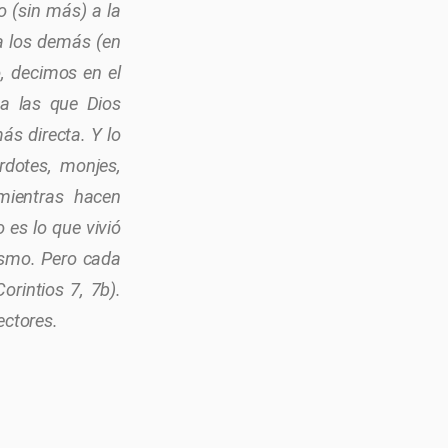
o (sin más) a la
 a los demás (en
o, decimos en el
 a las que Dios
s directa. Y lo
rdotes, monjes,
 mientras hacen
 es lo que vivió
ismo. Pero cada
orintios 7, 7b).
ectores.