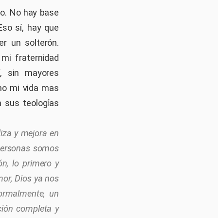
cio. No hay base
Eso sí, hay que
er un solterón.
mi fraternidad
í, sin mayores
ino mi vida mas
n sus teologías
diza y mejora en
 personas somos
n, lo primero y
mor, Dios ya nos
normalmente, un
ción completa y