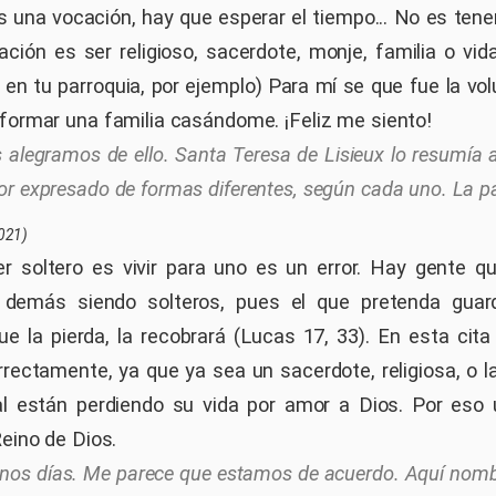
una vocación, hay que esperar el tiempo... No es tene
cación es ser religioso, sacerdote, monje, familia o vi
en tu parroquia, por ejemplo) Para mí se que fue la vol
 formar una familia casándome. ¡Feliz me siento!
 alegramos de ello. Santa Teresa de Lisieux lo resumía a
or expresado de formas diferentes, según cada uno. La p
021)
r soltero es vivir para uno es un error. Hay gente q
s demás siendo solteros, pues el que pretenda guard
que la pierda, la recobrará (Lucas 17, 33). En esta cit
orrectamente, ya que ya sea un sacerdote, religiosa, o l
al están perdiendo su vida por amor a Dios. Por eso
Reino de Dios.
nos días. Me parece que estamos de acuerdo. Aquí nom