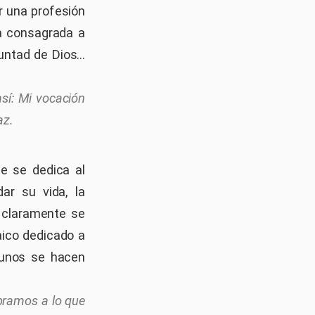
r una profesión
da consagrada a
untad de Dios...
sí: Mi vocación
az.
ue se dedica al
ar su vida, la
a claramente se
aico dedicado a
 unos se hacen
bramos a lo que