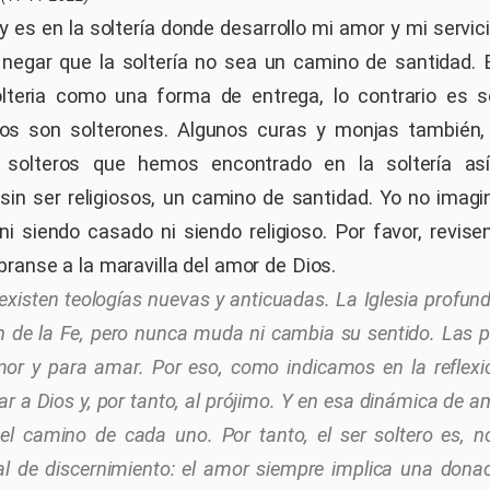
y es en la soltería donde desarrollo mi amor y mi servi
 negar que la soltería no sea un camino de santidad. 
lteria como una forma de entrega, lo contrario es s
ros son solterones. Algunos curas y monjas también, 
 solteros que hemos encontrado en la soltería as
in ser religiosos, un camino de santidad. Yo no imag
ni siendo casado ni siendo religioso. Por favor, revise
branse a la maravilla del amor de Dios.
existen teologías nuevas y anticuadas. La Iglesia profun
 de la Fe, pero nunca muda ni cambia su sentido. Las
or y para amar. Por eso, como indicamos en la reflexió
ar a Dios y, por tanto, al prójimo. Y en esa dinámica de a
el camino de cada uno. Por tanto, el ser soltero es, 
l de discernimiento: el amor siempre implica una dona