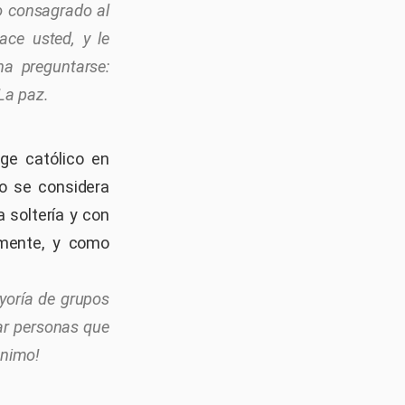
o consagrado al
ace usted, y le
na preguntarse:
La paz.
ge católico en
no se considera
 soltería y con
amente, y como
yoría de grupos
rar personas que
Ánimo!