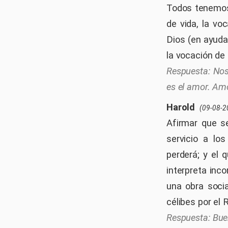
Todos tenemos 
de vida, la vo
Dios (en ayuda 
la vocación de
Nos
es el amor. Am
Harold
(09-08-2
Afirmar que se
servicio a lo
perderá; y el 
interpreta inc
una obra soci
célibes por el 
Bue