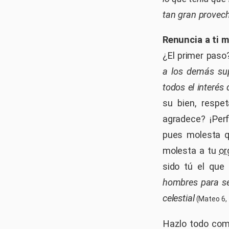
tan gran provec
Renuncia a ti 
¿El primer pas
a los demás sup
todos el interés
su bien, respe
agradece? ¡Perf
pues molesta qu
molesta a tu
or
sido tú el que
hombres para ser
celestial
(Mateo 6, 
Hazlo todo como