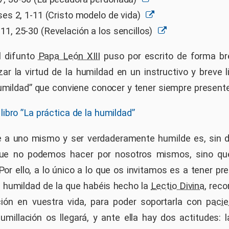
ses 2, 1-11 (Cristo modelo de vida)
1, 25-30 (Revelación a los sencillos)
el difunto
Papa León XIII
puso por escrito de forma bre
ar la virtud de la humildad en un instructivo y breve l
humildad” que conviene conocer y tener siempre presente
 libro ”La práctica de la humildad”
se a uno mismo y ser verdaderamente humilde es, sin 
ue no podemos hacer por nosotros mismos, sino que
Por ello, a lo único a lo que os invitamos es a tener p
a humildad de la que habéis hecho la
Lectio Divina
, rec
ción en vuestra vida, para poder soportarla con
pacie
umillación os llegará, y ante ella hay dos actitudes: l