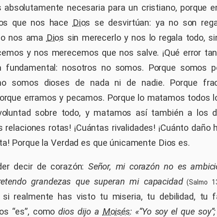
 absolutamente necesaria para un cristiano, porque e
alos que nos hace
Dios
se desvirtúan: ya no son rega
 no nos ama
Dios
sin merecerlo y nos lo regala todo, 
cemos y nos merecemos que nos salve. ¡Qué error tan
sa fundamental: nosotros no somos. Porque somos p
 no somos dioses de nada ni de nadie. Porque fr
orque erramos y pecamos. Porque lo matamos todos los
voluntad sobre todo, y matamos así también a los 
s relaciones rotas! ¡Cuántas rivalidades! ¡Cuánto daño
ta! Porque la Verdad es que únicamente Dios es.
der decir de corazón:
Señor, mi corazón no es ambici
pretendo grandezas que superan mi capacidad
(Salmo 13
si realmente has visto tu miseria, tu debilidad, tu 
ios “es”, como
dios dijo a
Moisés
: «“Yo soy el que soy”;