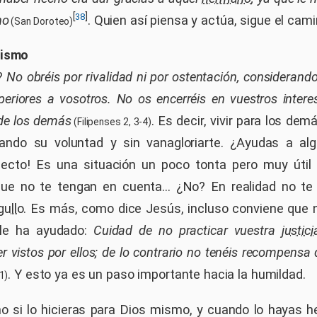
[
]
38
ho
. Quien así piensa y actúa, sigue el cami
(San Doroteo)
mismo
o?
No obréis por rivalidad ni por ostentación, considerand
eriores a vosotros. No os encerréis en vuestros intere
 de los demás
. Es decir, vivir para los de
(Filipenses 2, 3-4)
tando su voluntad y sin vanagloriarte. ¿Ayudas a alg
ecto! Es una situación un poco tonta pero muy útil 
e no te tengan en cuenta... ¿No? En realidad no te 
gullo
. Es más, como dice Jesús, incluso conviene que
 le ha ayudado:
Cuidad de no practicar vuestra
justici
 vistos por ellos; de lo contrario no tenéis recompensa
. Y esto ya es un paso importante hacia la humildad.
1)
 si lo hicieras para Dios mismo, y cuando lo hayas 