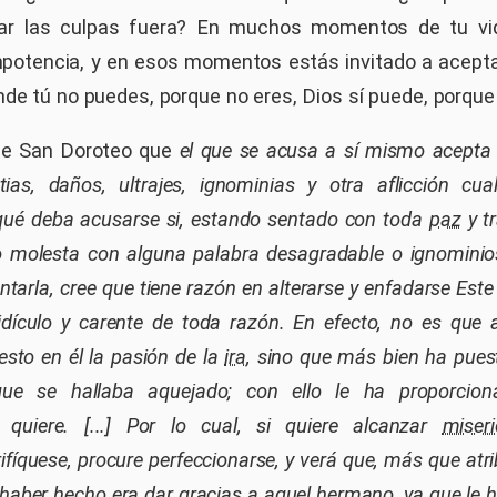
har las culpas fuera? En muchos momentos de tu vi
impotencia, y en esos momentos estás invitado a acepta
de tú no puedes, porque no eres, Dios sí puede, porque 
ice San Doroteo que
el que se acusa a sí mismo acept
ias, daños, ultrajes, ignominias y otra aflicción cualq
qué deba acusarse si, estando sentado con toda
paz
y tr
o molesta con alguna palabra desagradable o ignominios
tarla, cree que tiene razón en alterarse y enfadarse Es
idículo y carente de toda razón. En efecto, no es que a
sto en él la pasión de la
ira
, sino que más bien ha pues
ue se hallaba aquejado; con ello le ha proporcio
 quiere. [...] Por lo cual, si quiere alcanzar
miseri
fíquese, procure perfeccionarse, y verá que, más que atribu
 haber hecho era dar gracias a aquel
hermano
, ya que le 