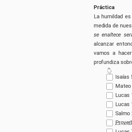
Práctica
La humildad es
medida de nues
se enaltece ser
alcanzar entonc
vamos a hace
profundiza sobr
Isaías 
Mateo 5
Lucas 
Lucas 1
Salmo 2
Prover
Lucas 7