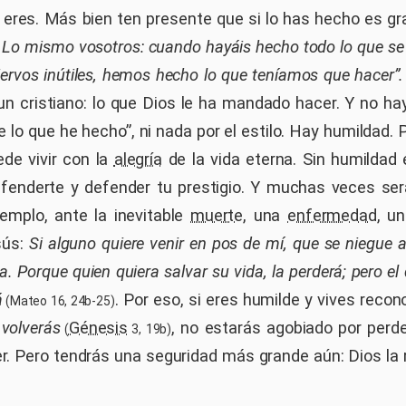
 eres. Más bien ten presente que si lo has hecho es gr
.
Lo mismo vosotros: cuando hayáis hecho todo lo que s
ervos inútiles, hemos hecho lo que teníamos que hacer”.
un cristiano: lo que Dios le ha mandado hacer. Y no h
 lo que he hecho”, ni nada por el estilo. Hay humildad. 
de vivir con la
alegría
de la vida eterna. Sin humildad
fenderte y defender tu prestigio. Y muchas veces ser
jemplo, ante la inevitable
muerte
, una
enfermedad
, un
sús:
Si alguno quiere venir en pos de mí, que se niegue 
. Porque quien quiera salvar su vida, la perderá; pero el 
á
. Por eso, si eres humilde y vives reco
(Mateo 16, 24b-25)
 volverás
Génesis
, no estarás agobiado por perde
(
3, 19b)
r. Pero tendrás una seguridad más grande aún: Dios la r