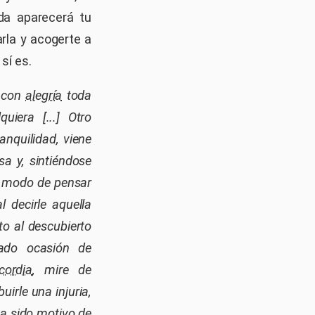
da aparecerá tu
rla y acogerte a
sí es.
a con
alegría
toda
uiera [...] Otro
anquilidad, viene
a y, sintiéndose
te modo de pensar
l decirle aquella
to al descubierto
nado ocasión de
cordia
, mire de
irle una injuria,
ha sido motivo de