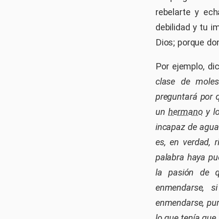
rebelarte y ec
debilidad y tu 
Dios; porque don
Por ejemplo, d
clase de molest
preguntará por 
un
hermano
y l
incapaz de aguan
es, en verdad, r
palabra haya pue
la pasión de q
enmendarse, si
enmendarse, puri
lo que tenía que