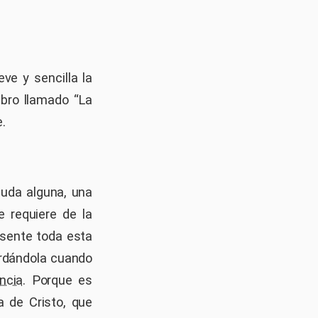
ve y sencilla la
ibro llamado “La
.
duda alguna, una
 requiere de la
resente toda esta
ordándola cuando
ncia
. Porque es
a de Cristo, que