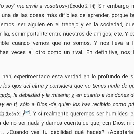
“Yo soy” me envía a vosotros»
Éxodo
. Sin embargo, 
(
3, 14)
 una de las cosas más difíciles de aprender, porque
emos: ser alguien en el trabajo y en la sociedad, q
ilia, ser importante entre nuestros de amigos, etc. Y e
rible cuando vemos que no somos. Y nos lleva a l
as veces al otro como un rival. En definitiva, nos l
han experimentado esta verdad en lo profundo de su
e los ojos del
alma
y considera que no tienes nada de que
cado
, la debilidad y la miseria; y, en cuanto a los dones 
 en ti, sólo a Dios -de quien los has recibido como pri
[
]
92
ria
. Y si realmente queremos ser humildes, es
(León XIII)
a de no ser nada y darnos cuenta de que, con Dios, ni s
... ¿Cuando ves tu debilidad qué haces? ¿Aceptarla 