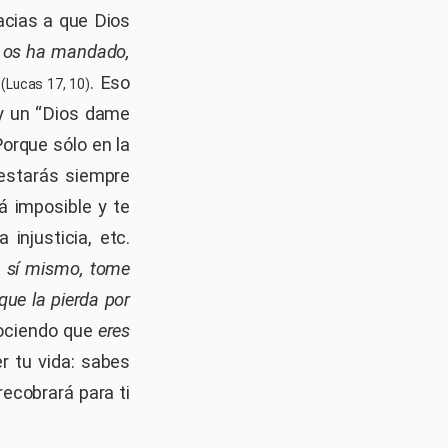
acias a que Dios
e os ha mandado,
. Eso
(Lucas 17, 10)
ay un “Dios dame
Porque sólo en la
 estarás siempre
á imposible y te
a injusticia, etc.
a sí mismo, tome
que la pierda por
nociendo que
eres
r tu vida: sabes
ecobrará para ti