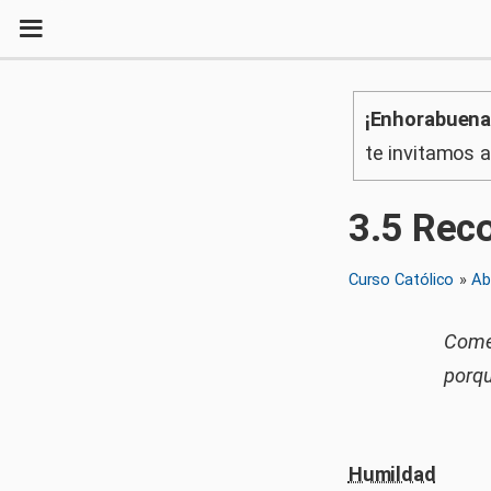
¡Enhorabuena
te invitamos 
3
.
5
Reco
Curso Católico
»
Ab
Comer
porqu
Humildad