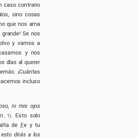
n caso contrario
los, sino cosas
sino que nos ama
 grande! Se nos
olvo y vamos a
acasamos y nos
 días al querer
demás: ¡Cuántas
 hacemos incluso
oso, ni mis ojos
. Esto solo
1, 1)
falta de
Fe
y tu
 esto dirás a los