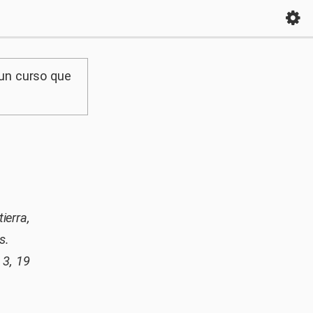
 un curso que
ierra,
s.
3, 19