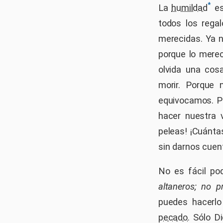
*
La
humildad
es
todos los reg
merecidas. Ya
porque lo mere
olvida una co
morir. Porque
equivocamos. P
hacer nuestra 
peleas! ¡Cuánta
sin darnos cuen
No es fácil po
altaneros; no 
puedes hacerlo 
pecado
. Sólo D