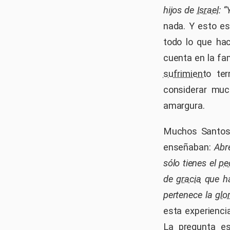
hijos de
Israel
: 
nada. Y esto es
todo lo que hac
cuenta en la fam
sufrimiento
ter
considerar much
amargura.
Muchos Santos 
enseñaban:
Abr
sólo tienes el
pe
de
gracia
que hay
pertenece la
glo
esta experienci
La pregunta es