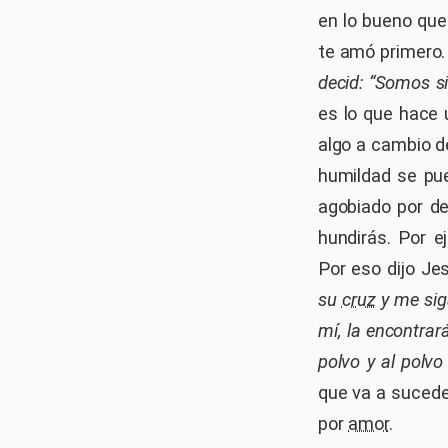
en lo bueno que
te amó primero
decid: “Somos si
es lo que hace 
algo a cambio de
humildad se pue
agobiado por de
hundirás. Por e
Por eso dijo Je
su
cruz
y me siga
mí, la encontrar
polvo y al polvo
que va a sucede
por
amor
.