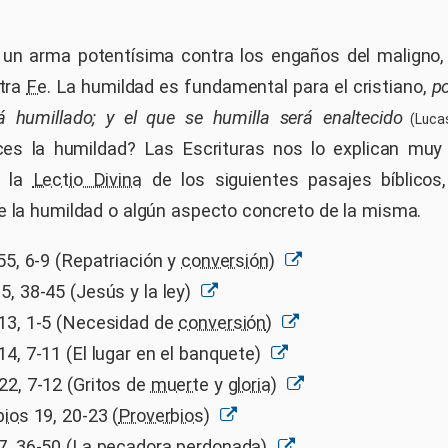
 un arma potentísima contra los engaños del maligno,
tra
Fe
. La humildad es fundamental para el cristiano,
po
á humillado; y el que se humilla será enaltecido
(Lucas
es la humildad? Las Escrituras nos lo explican muy b
r la
Lectio Divina
de los siguientes pasajes bíblicos
e la humildad o algún aspecto concreto de la misma.
55, 6-9 (Repatriación y
conversión
)
, 38-45 (Jesús y la ley)
13, 1-5 (Necesidad de
conversión
)
4, 7-11 (El lugar en el banquete)
2, 7-12 (Gritos de
muerte
y
gloria
)
bios
19, 20-23 (
Proverbios
)
, 36-50 (La pecadora perdonada)