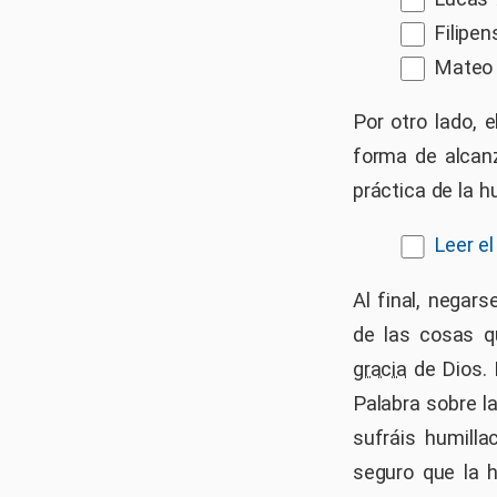
Filipen
Mateo 1
Por otro lado, 
forma de alcanz
práctica de la 
Leer el
Al final, negar
de las cosas q
gracia
de Dios. 
Palabra sobre l
sufráis humilla
seguro que la h