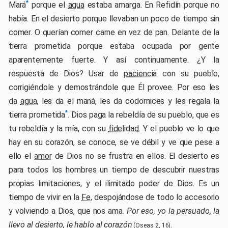
*
Mará
porque el
agua
estaba amarga. En Refidín porque no
había. En el desierto porque llevaban un poco de tiempo sin
comer. O querían comer carne en vez de pan. Delante de la
tierra prometida porque estaba ocupada por gente
aparentemente fuerte. Y así continuamente. ¿Y la
respuesta de Dios? Usar de
paciencia
con su pueblo,
corrigiéndole y demostrándole que Él provee. Por eso les
da
agua
, les da el maná, les da codornices y les regala la
*
tierra prometida
. Dios paga la rebeldía de su pueblo, que es
tu rebeldía y la mía, con su
fidelidad
. Y el pueblo ve lo que
hay en su corazón, se conoce, se ve débil y ve que pese a
ello el
amor
de Dios no se frustra en ellos. El desierto es
para todos los hombres un tiempo de descubrir nuestras
propias limitaciones, y el ilimitado poder de Dios. Es un
tiempo de vivir en la
Fe
, despojándose de todo lo accesorio
y volviendo a Dios, que nos ama.
Por eso, yo la persuado, la
llevo al desierto, le hablo al corazón
.
(Oseas 2, 16)