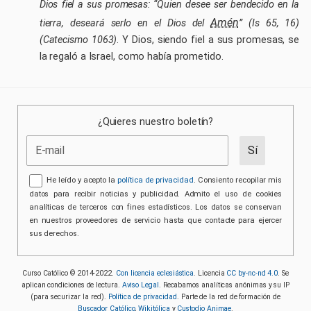
Dios fiel a sus promesas: “Quien desee ser bendecido en la
Amén
tierra, deseará serlo en el Dios del
” (Is 65, 16)
(Catecismo 1063)
. Y Dios, siendo fiel a sus promesas, se
la regaló a Israel, como había prometido.
¿Quieres nuestro boletín?
He leído y acepto la
política de privacidad
. Consiento recopilar mis
datos para recibir noticias y publicidad. Admito el uso de cookies
analíticas de terceros con fines estadísticos. Los datos se conservan
en nuestros proveedores de servicio hasta que contacte para ejercer
sus derechos.
Curso Católico © 2014-2022.
Con licencia eclesiástica
. Licencia
CC by-nc-nd 4.0
. Se
aplican condiciones de lectura.
Aviso Legal
. Recabamos analíticas anónimas y su IP
(para securizar la red).
Política de privacidad
. Parte de la red de formación de
Buscador Católico
,
Wikitólica
y
Custodio Animae
.