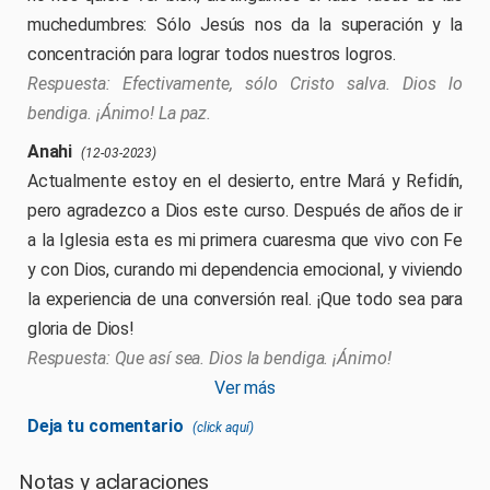
muchedumbres: Sólo Jesús nos da la superación y la
concentración para lograr todos nuestros logros.
Efectivamente, sólo Cristo salva. Dios lo
bendiga. ¡Ánimo! La paz.
Anahi
(12-03-2023)
Actualmente estoy en el desierto, entre Mará y Refidín,
pero agradezco a Dios este curso. Después de años de ir
a la Iglesia esta es mi primera cuaresma que vivo con Fe
y con Dios, curando mi dependencia emocional, y viviendo
la experiencia de una conversión real. ¡Que todo sea para
gloria de Dios!
Que así sea. Dios la bendiga. ¡Ánimo!
Ver más
Deja tu comentario
(click aquí)
Comenta el artículo. Para comentar todo el curso usa el
Notas y aclaraciones
libro de visitas
. ¡Gracias!
Su comentario será revisado y contestado, vuelva en