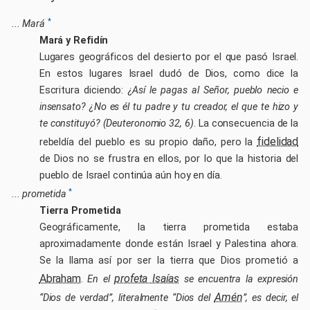
dos o tres días para verlo. ¡Gracias!
*
... Mará
Mará y Refidín
Lugares geográficos del desierto por el que pasó Israel.
En estos lugares Israel dudó de Dios, como dice la
He leído y acepto la
política de privacidad
. Consiento recopilar mis
datos para mostrarlos en la web. Cedo todos los derechos gratuitamente.
Escritura diciendo:
¿Así le pagas al Señor, pueblo necio e
Los datos se conservan en nuestros proveedores de servicio hasta que
insensato? ¿No es él tu padre y tu creador, el que te hizo y
contacte para ejercer sus derechos.
te constituyó? (Deuteronomio 32, 6)
. La consecuencia de la
fidelidad
rebeldía del pueblo es su propio daño, pero la
de Dios no se frustra en ellos, por lo que la historia del
pueblo de Israel continúa aún hoy en día.
*
... prometida
Tierra Prometida
Geográficamente, la tierra prometida estaba
aproximadamente donde están Israel y Palestina ahora.
Se la llama así por ser la tierra que Dios prometió a
Abraham
profeta Isaías
.
En el
se encuentra la expresión
Amén
“Dios de verdad”, literalmente “Dios del
”, es decir, el