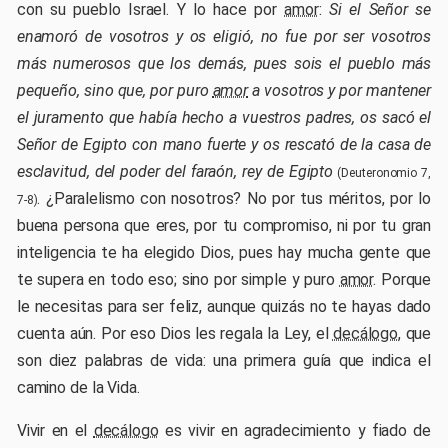
con su pueblo Israel. Y lo hace por
amor
:
Si el Señor se
enamoró de vosotros y os eligió, no fue por ser vosotros
más numerosos que los demás, pues sois el pueblo más
pequeño, sino que, por puro
amor
a vosotros y por mantener
el juramento que había hecho a vuestros padres, os sacó el
Señor de Egipto con mano fuerte y os rescató de la casa de
esclavitud, del poder del faraón, rey de Egipto
(Deuteronomio 7,
. ¿Paralelismo con nosotros? No por tus méritos, por lo
7-8)
buena persona que eres, por tu compromiso, ni por tu gran
inteligencia te ha elegido Dios, pues hay mucha gente que
te supera en todo eso; sino por simple y puro
amor
. Porque
le necesitas para ser feliz, aunque quizás no te hayas dado
cuenta aún. Por eso Dios les regala la Ley, el
decálogo
, que
son diez palabras de vida: una primera guía que indica el
camino de la Vida.
Vivir en el
decálogo
es vivir en agradecimiento y fiado de