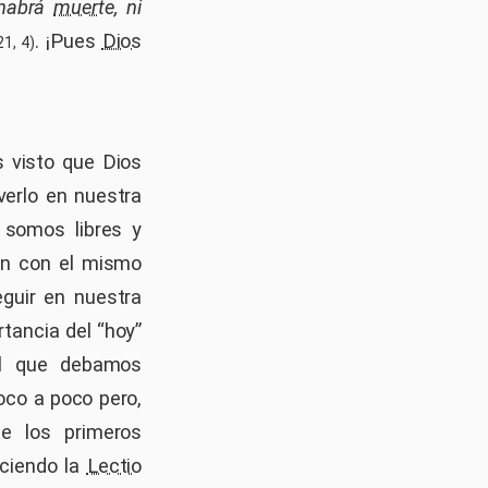
 habrá
muerte
, ni
. ¡Pues
Dios
1, 4)
 visto que Dios
erlo en nuestra
 somos libres y
en con el mismo
guir en nuestra
rtancia del “hoy”
el que debamos
oco a poco pero,
e los primeros
aciendo la
Lectio