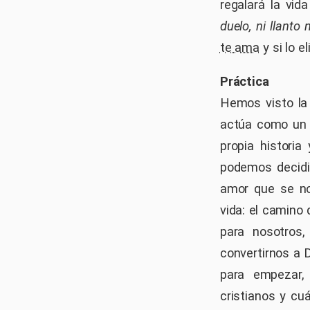
regalará la vid
duelo, ni llanto
te ama
y si lo e
Práctica
Hemos visto la
actúa como un 
propia histori
podemos decidi
amor que se no
vida: el camino 
para nosotros
convertirnos a 
para empezar,
cristianos y cu