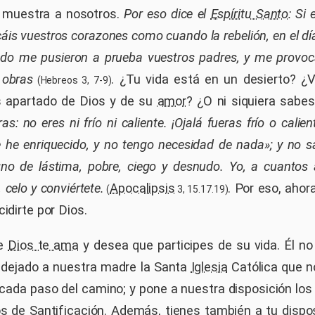
muestra a nosotros.
Por eso dice el
Espíritu Santo
: Si
áis vuestros corazones como cuando la rebelión, en el dí
ando me pusieron a prueba vuestros padres, y me provoc
 obras
. ¿Tu vida está en un desierto? ¿
(Hebreos 3, 7-9)
s apartado de Dios y de su
amor
? ¿O ni siquiera sabes
s: no eres ni frío ni caliente. ¡Ojalá fueras frío o calien
e he enriquecido, y no tengo necesidad de nada»; y no s
gno de lástima, pobre, ciego y desnudo. Yo, a cuantos
, celo y conviértete.
Apocalipsis
. Por eso, aho
(
3, 15.17.19)
cidirte por Dios.
te
Dios te ama
y desea que participes de su vida. Él n
 dejado a nuestra madre la Santa
Iglesia
Católica que no
ada paso del camino; y pone a nuestra disposición lo
os de
Santificación
. Además, tienes también a tu dispo