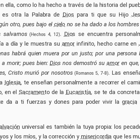
 ella, como lo ha hecho a través de la historia del pue
 es otra la Palabra de
Dios
para ti que su Hijo
Jes
gún otro, pues bajo el
cielo
no se ha dado a los hombres
 salvarnos
.
Dios
se encuentra personal
(Hechos 4, 12)
a a día y le muestra su
amor
infinito, hecho carne en
enas habrá quien muera por un justo; por una persona 
n a morir; pues bien:
Dios
nos demostró su
amor
en que,
es, Cristo murió por nosotros
. Las enseñ
(Romanos 5, 7-8)
la
Iglesia
, te enseñan personalmente a recorrer el camin
o
, en el
Sacramento
de la
Eucaristía
, se te da concreta
e da a ti fuerzas y dones para poder vivir la
gracia
alvación
universal es también la tuya propia: los pecad
yos y los míos, y la corrección y
misericordia
que les mu