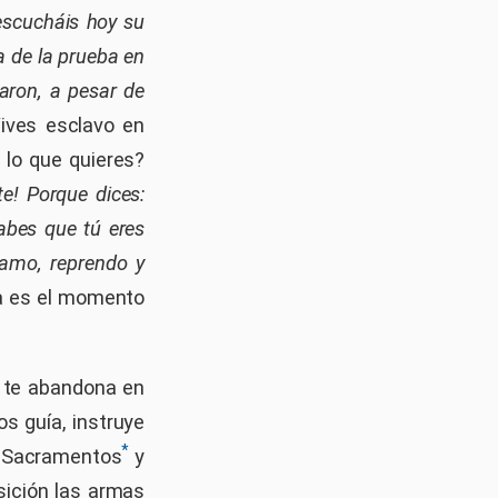
 escucháis hoy su
a de la prueba en
aron, a pesar de
Vives esclavo en
 lo que quieres?
te! Porque dices:
abes que tú eres
 amo, reprendo y
ra es el momento
o te abandona en
s guía, instruye
*
s Sacramentos
y
sición las armas