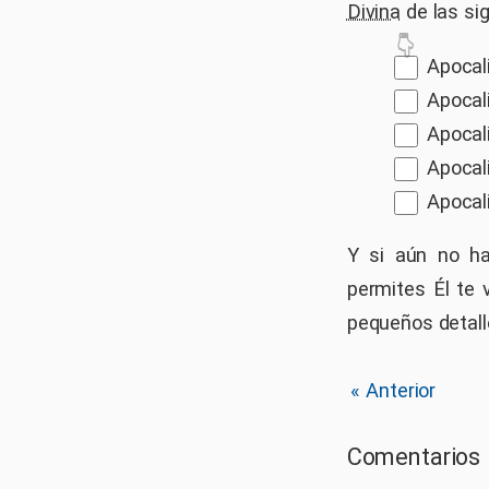
Divina
de las si
Apocali
Apocali
Apocali
Apocali
Apocali
Y si aún no ha
permites Él te 
pequeños detall
« Anterior
Comentarios