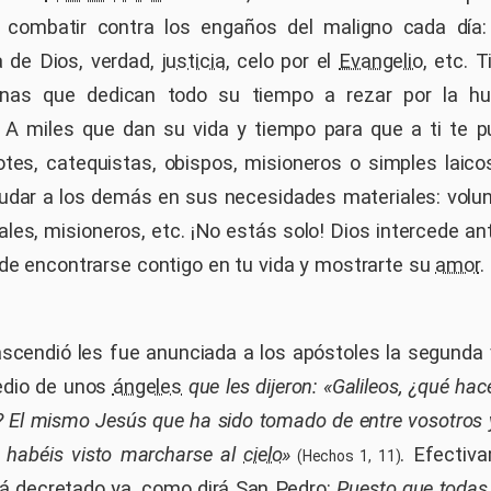
combatir contra los engaños del maligno cada día
a de Dios, verdad,
justicia
, celo por el
Evangelio
, etc. 
nas que dedican todo su tiempo a rezar por la hu
A miles que dan su vida y tiempo para que a ti te p
otes, catequistas, obispos, misioneros o simples laico
udar a los demás en sus necesidades materiales: volunt
ales, misioneros, etc. ¡No estás solo! Dios intercede ant
 de encontrarse contigo en tu vida y mostrarte su
amor
.
cendió les fue anunciada a los apóstoles la segunda 
edio de unos
ángeles
que les dijeron: «Galileos, ¿qué hac
? El mismo Jesús que ha sido tomado de entre vosotros 
 habéis visto marcharse al
cielo
»
. Efectiva
(Hechos 1, 11)
á decretado ya, como dirá
San Pedro
:
Puesto que todas