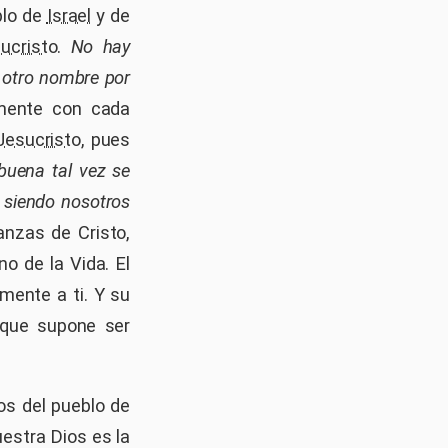
blo de
Israel
y de
ucristo
.
No hay
 otro nombre por
mente con cada
Jesucristo
, pues
buena tal vez se
 siendo nosotros
anzas de Cristo,
o de la Vida. El
mente a ti. Y su
que supone ser
os del pueblo de
estra Dios es la