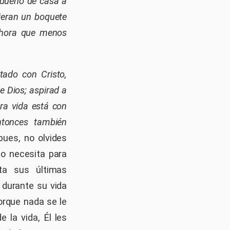
 dueño de casa a
rieran un boquete
a hora que menos
itado con Cristo,
e Dios; aspirad a
tra vida está con
ntonces también
 pues, no olvides
no necesita para
ta sus últimas
 durante su vida
orque nada se le
 la vida, Él les