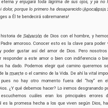
a eterna
y enjugará toda lágrima de sus ojos, y ya no
 ni dolor, porque lo primero ha desaparecido
Apocalipsis
(
2
liges a Él te bendecirá sobremanera!
 historia de
Salvación
de Dios con el hombre, y hemos
Padre amoroso. Conocer esto es la clave para poder v
a y poder gustar así del amor de Dios. Pero nosotros
r responder a este amor o bien con indiferencia o bi
s ha dado. Podemos elegir qué camino queremos se
de la
muerte
o el camino de la Vida. De ahí la vital impo
, pues no hay otro momento fuera del “hoy” en 
Dios. ¿Y qué debemos hacer? Lo iremos desgranando p
 escuchemos cuáles eran los principales errores d
ál es la promesa hecha a los que viven según Dios, h