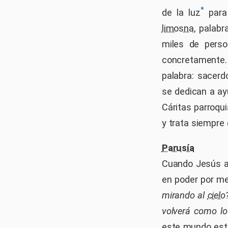
*
de la luz
para 
limosna
, palabr
miles de perso
concretamente. 
palabra: sacerd
se dedican a ay
Cáritas parroqui
y trata siempre
Parusía
Cuando Jesús as
en poder por m
mirando al
cielo
volverá como lo
este mundo est