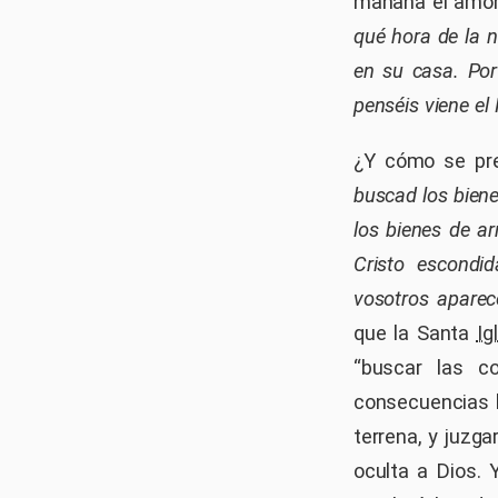
mañana el amor
qué hora de la n
en su casa. Por
penséis viene el
¿Y cómo se pr
buscad los biene
los bienes de ar
Cristo escondi
vosotros aparec
que la Santa
Ig
“buscar las c
consecuencias l
terrena, y juzg
oculta a Dios. 