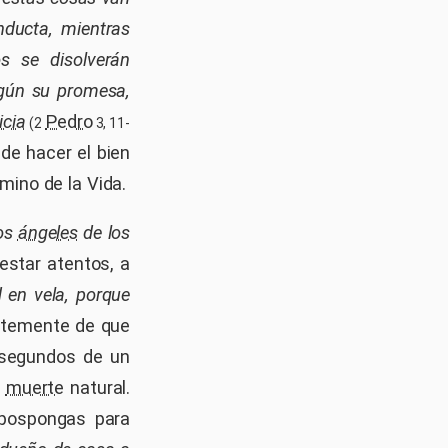
nducta, mientras
os se disolverán
egún su promesa,
icia
Pedro
(2
3, 11-
 de hacer el bien
amino de la Vida.
los
ángeles
de los
 estar atentos, a
d en vela, porque
ntemente de que
 segundos de un
r
muerte
natural.
 pospongas para