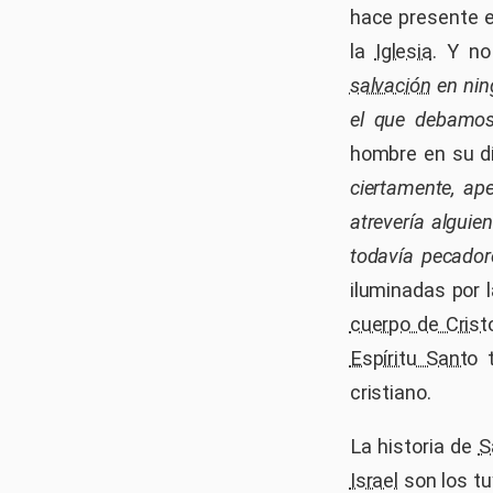
hace presente en
la
Iglesia
. Y no
salvación
en nin
el que debamos
hombre en su dí
ciertamente, ap
atrevería alguie
todavía pecador
iluminadas por 
cuerpo de Crist
Espíritu Santo
t
cristiano.
La historia de
S
Israel
son los tu