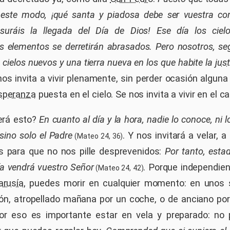
 este modo, ¡qué santa y piadosa debe ser vuestra co
suráis la llegada del Día de Dios! Ese día los ciel
os elementos se derretirán abrasados. Pero nosotros, s
ielos nuevos y una tierra nueva en los que habite la
just
nos invita a vivir plenamente, sin perder ocasión alguna
speranza
puesta en el cielo. Se nos invita a vivir en el c
erá esto?
En cuanto al día y la hora, nadie lo conoce, ni 
, sino solo el Padre
. Y nos invitará a velar, a
(Mateo 24, 36)
 para que no nos pille desprevenidos:
Por tanto, esta
ía vendrá vuestro Señor
. Porque independie
(Mateo 24, 42)
arusía
, puedes morir en cualquier momento: en unos
ón, atropellado mañana por un coche, o de anciano po
or eso es importante estar en vela y preparado: no