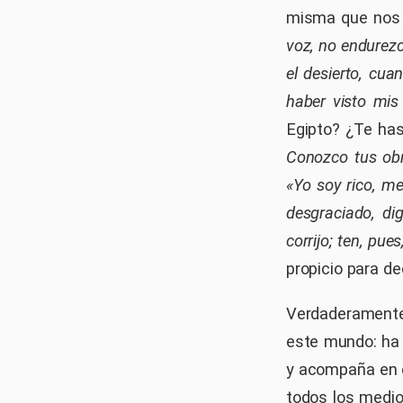
misma que nos 
voz, no endurezc
el desierto, cu
haber visto mis
Egipto? ¿Te ha
Conozco tus obra
«Yo soy rico, m
desgraciado, di
corrijo; ten, pues
propicio para de
Verdaderamen
este mundo: ha
y acompaña en c
todos los medi