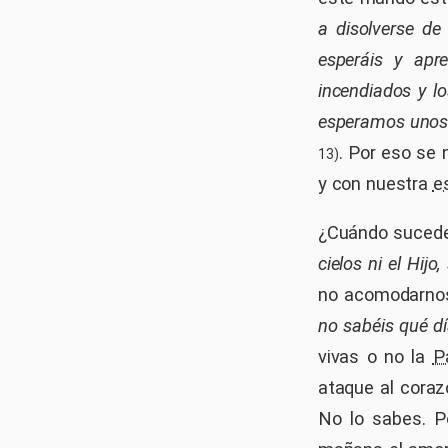
a disolverse de
esperáis y apre
incendiados y l
esperamos unos c
. Por eso se 
13)
y con nuestra
e
¿Cuándo suced
cielos ni el Hijo
no acomodarnos
no sabéis qué d
vivas o no la
P
ataque al coraz
No lo sabes. P