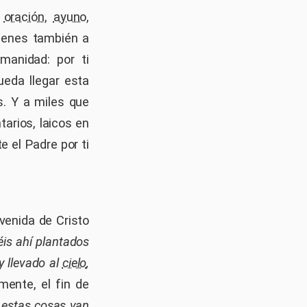
:
oración
,
ayuno
,
Tienes también a
manidad: por ti
ueda llegar esta
s. Y a miles que
arios, laicos en
e el Padre por ti
venida de Cristo
éis ahí plantados
y llevado al
cielo
,
mente, el fin de
 estas cosas van