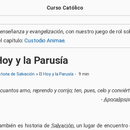
Curso Católico
, enseñanza y evangelización
, con nuestro juego de rol so
l capítulo:
Custodio Animae
.
Hoy y la Parusía
storia de Salvación
»
El Hoy y la Parusía
-
9 min
 cuantos amo, reprendo y corrijo; ten, pues, celo y conviért
-
Apocalipsis
también es historia de
Salvación
, un lugar de encuentro