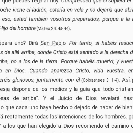
 que puedes regalar hoy.
Comprended que si supiera el
oche viene el ladrón, estaría en vela y no dejaría que ab
 eso, estad también vosotros preparados, porque a l
 Hijo del hombre
.
(Mateo 24, 43-44)
epara uno? Dirá
San Pablo
:
Por tanto, si habéis resuc
s de allá arriba, donde Cristo está sentado a la derecha d
riba, no a los de la tierra. Porque habéis muerto; y vues
da en Dios. Cuando aparezca Cristo, vida vuestra, e
eréis gloriosos, juntamente con él
. Así
(Colosenses 3, 1-4)
lesia
dispone de los medios y la guía que todo cristia
osas de arriba”. Y el Juicio de Dios revelará has
o que cada uno haya hecho o dejado de hacer de bien
ará rectamente todas las intenciones de los hombres, p
Y a los que han elegido a Dios recorriendo el camino de