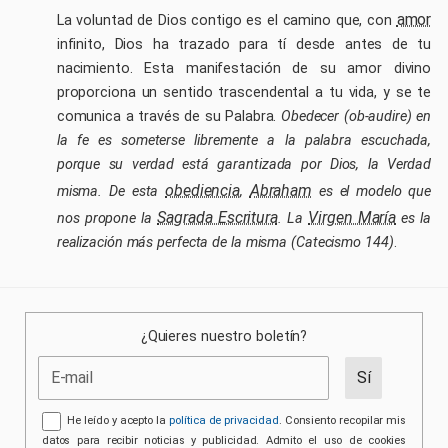
amor
La voluntad de Dios contigo es el camino que, con
He leído y acepto la
política de privacidad
. Consiento recopilar mis
infinito, Dios ha trazado para tí desde antes de tu
datos para mostrarlos en la web. Cedo todos los derechos gratuitamente.
nacimiento. Esta manifestación de su amor divino
Los datos se conservan en nuestros proveedores de servicio hasta que
proporciona un sentido trascendental a tu vida, y se te
contacte para ejercer sus derechos.
comunica a través de su Palabra.
Obedecer (ob-audire) en
la fe es someterse libremente a la palabra escuchada,
porque su verdad está garantizada por Dios, la Verdad
obediencia
Abraham
misma. De esta
,
es el modelo que
Sagrada Escritura
Virgen María
nos propone la
. La
es la
realización más perfecta de la misma (Catecismo 144)
.
¿Quieres nuestro boletín?
He leído y acepto la
política de privacidad
. Consiento recopilar mis
datos para recibir noticias y publicidad. Admito el uso de cookies