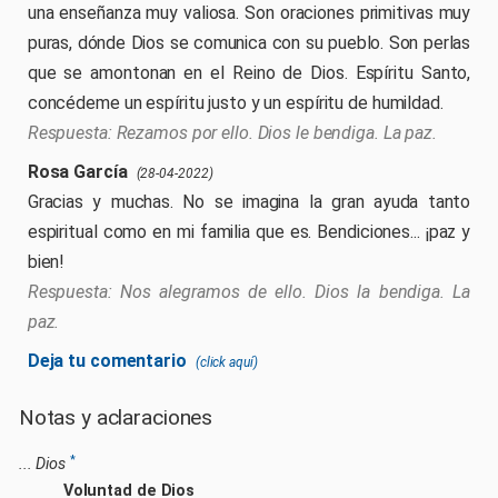
una enseñanza muy valiosa. Son oraciones primitivas muy
puras, dónde Dios se comunica con su pueblo. Son perlas
que se amontonan en el Reino de Dios. Espíritu Santo,
concédeme un espíritu justo y un espíritu de humildad.
Rezamos por ello. Dios le bendiga. La paz.
Rosa García
(28-04-2022)
Gracias y muchas. No se imagina la gran ayuda tanto
espiritual como en mi familia que es. Bendiciones... ¡paz y
bien!
Nos alegramos de ello. Dios la bendiga. La
paz.
Deja tu comentario
(click aquí)
Comenta el artículo. Para comentar todo el curso usa el
Notas y aclaraciones
libro de visitas
. ¡Gracias!
Su comentario será revisado y contestado, vuelva en
dos o tres días para verlo. ¡Gracias!
*
... Dios
Voluntad de Dios