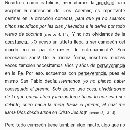
Nosotros, como católicos, necesitamos la
humildad
para
aceptar la corrección de Dios. Además, es importante
caminar en la dirección correcta,
para que ya no seamos
niños sacudidos por las olas y llevados a la deriva por todo
viento de doctrina
. Y no nos olvidemos de la
(Efesios 4, 14a)
constancia
... ¿O acaso un atleta llega a ser campeón del
mundo con un par de meses de entrenamiento? ¡Son
necesarios años! De la misma forma, nosotros muchas
veces también necesitamos años y años de
perseverancia
en la
Fe
. Por eso, actuemos con
perseverancia
, pues el
mismo
San Pablo
decía:
Hermanos, yo no pienso haber
conseguido el premio. Solo busco una cosa: olvidándome
de lo que queda atrás y lanzándome hacia lo que está por
delante, corro hacia la meta, hacia el premio, al cual me
llama Dios desde arriba en Cristo Jesús
.
(Filipenses 3, 13-14)
Pero todo campeón tiene también algo innato, algo que no