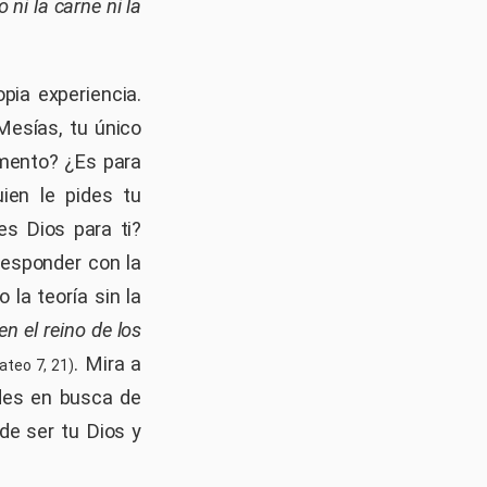
 ni la carne ni la
pia experiencia.
Mesías, tu único
omento? ¿Es para
ien le pides tu
es Dios para ti?
responder con la
la teoría sin la
n el reino de los
. Mira a
teo 7, 21)
udes en busca de
de ser tu Dios y