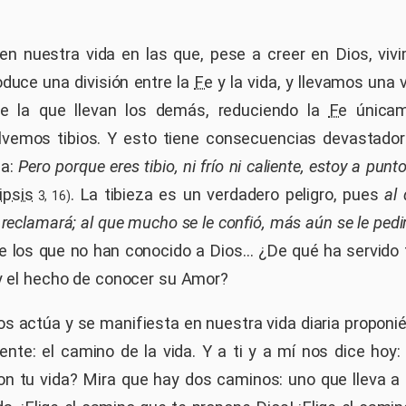
n nuestra vida en las que, pese a creer en Dios, vi
oduce una división entre la
Fe
y la vida, y llevamos una 
de la que llevan los demás, reduciendo la
Fe
únicam
lvemos tibios. Y esto tiene consecuencias devastado
da:
Pero porque eres tibio, ni frío ni caliente, estoy a pun
ipsis
. La tibieza es un verdadero peligro, pues
al
3, 16)
 reclamará; al que mucho se le confió, más aún se le pedi
ue los que no han conocido a Dios... ¿De qué ha servido
 y el hecho de conocer su Amor?
os actúa y se manifiesta en nuestra vida diaria propon
ente: el camino de la vida. Y a ti y a mí nos dice hoy:
on tu vida? Mira que hay dos caminos: uno que lleva a