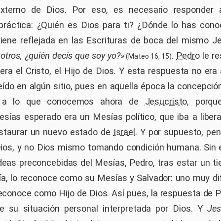
externo de Dios. Por eso, es necesario responder 
práctica: ¿Quién es Dios para ti? ¿Dónde lo has cono
iene reflejada en las Escrituras de boca del mismo 
otros, ¿quién decís que soy yo?»
.
Pedro
le r
(Mateo 16, 15)
era el Cristo, el Hijo de Dios. Y esta respuesta no era
ído en algún sitio, pues en aquella época la concepció
e a lo que conocemos ahora de
Jesucristo
, porqu
esías esperado era un Mesías político, que iba a liber
staurar un nuevo estado de
Israel
. Y por supuesto, pe
Dios, y no Dios mismo tomando condición humana. Sin 
deas preconcebidas del Mesías, Pedro, tras estar un 
cía, lo reconoce como su Mesías y Salvador: uno muy dif
reconoce como Hijo de Dios. Así pues, la respuesta de 
de su situación personal interpretada por Dios. Y
Jes