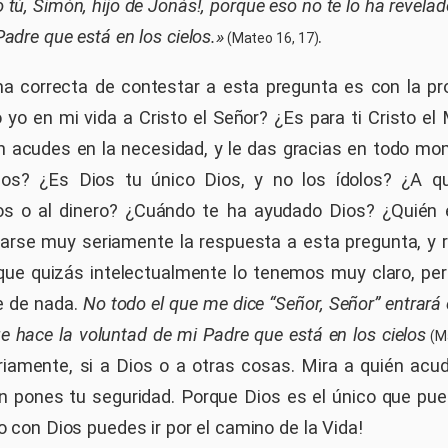
tú, Simón, hijo de Jonás!, porque eso no te lo ha revelado
Padre que está en los cielos.»
.
(Mateo 16, 17)
ma correcta de contestar a esta pregunta es con la pro
 yo en mi vida a Cristo el Señor? ¿Es para ti Cristo el 
en acudes en la necesidad, y le das gracias en todo m
Dios? ¿Es Dios tu único Dios, y no los ídolos? ¿A qu
os o al dinero? ¿Cuándo te ha ayudado Dios? ¿Quién 
arse muy seriamente la respuesta a esta pregunta, y 
rque quizás intelectualmente lo tenemos muy claro, pero 
ve de nada.
No todo el que me dice “Señor, Señor” entrará e
que hace la voluntad de mi Padre que está en los cielos
(Ma
ariamente, si a Dios o a otras cosas. Mira a quién ac
n pones tu seguridad. Porque Dios es el único que pue
lo con Dios puedes ir por el camino de la Vida!