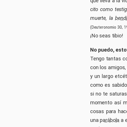
que lleva a la v
cito como testi
muerte, la
bendi
(Deuteronomio 30, 1
¡No seas tibio!
No puedo, est
Tengo tantas co
con los amigos, 
y un largo etcé
como es sabido
si no te saturas
momento así má
cosas para hace
una
parábola
a e