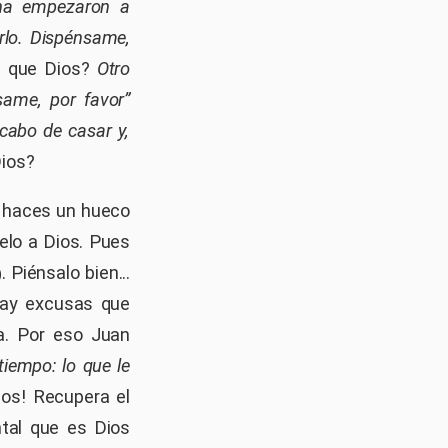
na empezaron a
rlo. Dispénsame,
es que Dios?
Otro
same, por favor”
acabo de casar y,
Dios?
e haces un hueco
elo a Dios. Pues
. Piénsalo bien...
)
hay excusas que
ma. Por eso Juan
tiempo: lo que le
ios! Recupera el
tal que es Dios