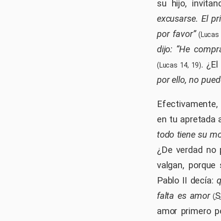
su hijo, invit
excusarse. El p
por favor”
(Lucas 
dijo: “He compr
. ¿E
(Lucas 14, 19)
por ello, no pued
Efectivamente, 
en tu apretada 
todo tiene su m
¿De verdad no 
valgan, porque 
Pablo II decía:
q
falta es amor
S
(
amor primero p