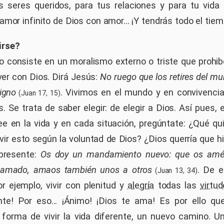
us seres queridos, para tus relaciones y para tu vida 
mor infinito de Dios con amor... ¡Y tendrás todo el tie
irse?
 consiste en un moralismo externo o triste que prohib
ver con Dios. Dirá Jesús:
No ruego que los retires del mu
igno
. Vivimos en el mundo y en convivencia
(Juan 17, 15)
. Se trata de saber elegir: de elegir a Dios. Así pues,
ee en la vida y en cada situación, pregúntate: ¿Qué qu
ir esto según la voluntad de Dios? ¿Dios querría que hi
presente:
Os doy un mandamiento nuevo: que os améi
amado, amaos también unos a otros
. De e
(Juan 13, 34)
or ejemplo, vivir con plenitud y
alegría
todas las
virtu
ente! Por eso... ¡Ánimo! ¡Dios te ama! Es por ello q
a forma de vivir la vida diferente, un nuevo camino. 