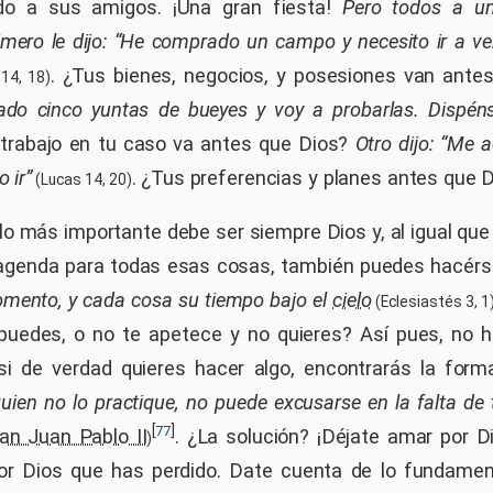
ando a sus amigos. ¡Una gran fiesta!
Pero todos a u
rimero le dijo: “He comprado un campo y necesito ir a ve
. ¿Tus bienes, negocios, y posesiones van ant
14, 18)
ado cinco yuntas de bueyes y voy a probarlas. Dispén
l trabajo en tu caso va antes que Dios?
Otro dijo: “Me 
o ir”
. ¿Tus preferencias y planes antes que 
(Lucas 14, 20)
lo más importante debe ser siempre Dios y, al igual qu
agenda para todas esas cosas, también puedes hacérs
omento, y cada cosa su tiempo bajo el
cielo
(Eclesiastés 3, 1
puedes, o no te apetece y no quieres? Así pues, no 
si de verdad quieres hacer algo, encontrarás la for
uien no lo practique, no puede excusarse en la falta de 
[
]
77
an Juan Pablo II
. ¿La solución? ¡Déjate amar por D
)
or Dios que has perdido. Date cuenta de lo fundamen