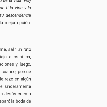
o de la vida!
Hoy
e ti la vida y la
y tu descendencia
la mejor opción.
e, salir un rato
jar a los sitios,
ciones y, luego,
 cuando, porque
le rezo en algún
ue sinceramente
ues Jesús cuenta
eparó la boda de