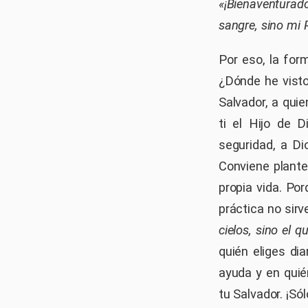
«¡Bienaventurado 
sangre, sino mi 
Por eso, la for
¿Dónde he visto
Salvador, a qui
ti el Hijo de 
seguridad, a Di
Conviene plante
propia vida. Po
práctica no sir
cielos, sino el 
quién eliges di
ayuda y en quié
tu Salvador. ¡Só