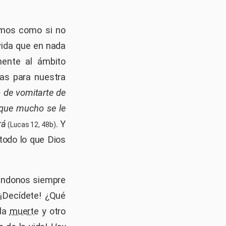
vimos como si no
vida que en nada
ente al ámbito
ras para nuestra
to de vomitarte de
 que mucho se le
rá
. Y
(Lucas 12, 48b)
 todo lo que Dios
iéndonos siempre
 ¡Decídete! ¿Qué
 la
muerte
y otro