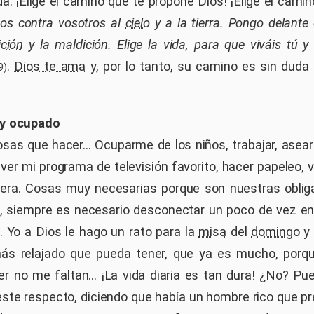
ida. ¡Elige el camino que te propone Dios! ¡Elige el camin
gos contra vosotros al
cielo
y a la tierra. Pongo delante d
ción
y la maldición. Elige la vida, para que viváis tú 
.
Dios te ama
y, por lo tanto, su camino es sin duda 
9)
oy ocupado
sas que hacer... Ocuparme de los niños, trabajar, asearm
ver mi programa de televisión favorito, hacer papeleo, via
tera. Cosas muy necesarias porque son nuestras obliga
, siempre es necesario desconectar un poco de vez en
. Yo a Dios le hago un rato para la
misa
del
domingo
y 
s relajado que pueda tener, que ya es mucho, porq
r no me faltan... ¡La vida diaria es tan dura! ¿No? P
ste respecto, diciendo que había un hombre rico que pr