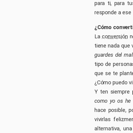
para ti, para t
responde a ese a
¿Cómo convert
La
conversión
no
tiene nada que 
guardes del mal
tipo de personas
que se te plant
¿Cómo puedo viv
Y ten siempre 
como yo os he 
hace posible, p
vivirlas felizm
alternativa, un