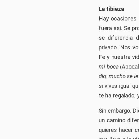
La tibieza
Hay ocasiones e
fuera así. Se pr
se diferencia 
privado. Nos vo
Fe y nuestra vi
mi boca
Apocal
(
dio, mucho se le
si vives igual q
te ha regalado,
Sin embargo, Di
un camino difer
quieres hacer c