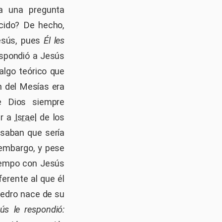
a una pregunta
cido? De hecho,
Jesús, pues
Él les
espondió a Jesús
 algo teórico que
n del Mesías era
e Dios siempre
ar a
Israel
de los
nsaban que sería
embargo, y pese
tiempo con Jesús
erente al que él
Pedro nace de su
ús le respondió: