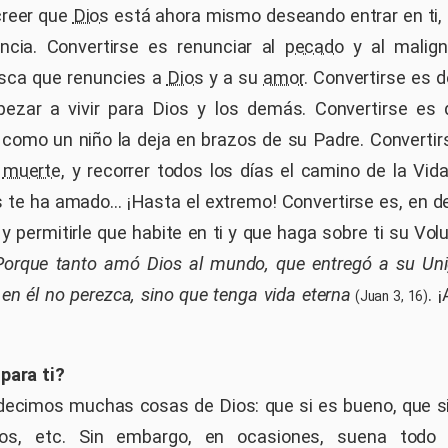
creer que
Dios
está ahora mismo deseando entrar en ti,
ncia. Convertirse es renunciar al
pecado
y al malign
sca que renuncies a
Dios
y a su
amor
. Convertirse es d
ezar a vivir para Dios y los demás. Convertirse es d
como un niño la deja en brazos de su Padre. Converti
a
muerte
, y recorrer todos los días el camino de la Vid
te ha amado... ¡Hasta el extremo! Convertirse es, en def
y permitirle que habite en ti y que haga sobre ti su Vol
Porque tanto amó Dios al mundo, que entregó a su Uni
 en él no perezca, sino que tenga vida eterna
. 
(Juan 3, 16)
para ti?
cimos muchas cosas de Dios: que si es bueno, que si
ros, etc. Sin embargo, en ocasiones, suena todo 