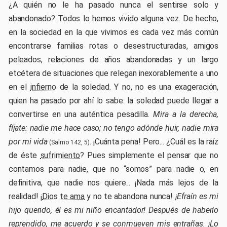
¿A quién no le ha pasado nunca el sentirse solo y
abandonado? Todos lo hemos vivido alguna vez. De hecho,
en la sociedad en la que vivimos es cada vez más común
encontrarse familias rotas o desestructuradas, amigos
peleados, relaciones de años abandonadas y un largo
etcétera de situaciones que relegan inexorablemente a uno
en el
infierno
de la soledad. Y no, no es una exageración,
quien ha pasado por ahí lo sabe: la soledad puede llegar a
convertirse en una auténtica pesadilla.
Mira a la derecha,
fíjate: nadie me hace caso; no tengo adónde huir, nadie mira
por mi vida
. ¡Cuánta pena! Pero... ¿Cuál es la raíz
(Salmo 142, 5)
de éste
sufrimiento
? Pues simplemente el pensar que no
contamos para nadie, que no “somos” para nadie o, en
definitiva, que nadie nos quiere... ¡Nada más lejos de la
realidad! ¡
Dios te ama
y no te abandona nunca!
¡Efraín es mi
hijo querido, él es mi niño encantador! Después de haberlo
reprendido, me acuerdo y se conmueven mis entrañas. ¡Lo