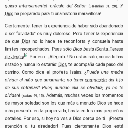
quiero intensamente! -oráculo del Señor-
. ¡Y
(Jeremías 31, 20)
Dios
ha preparado para ti una historia maravillosa!
Ciertamente, tener la experiencia de haber sido abandonado
o ser “olvidado” es muy doloroso. Pero tener la experiencia
de que
Dios
no lo hace te reconforta y consuela hasta
límites insospechados. Pues
sólo
Dios
basta
Santa Teresa
(
[
]
6
de Jesús
. Por eso... ¡Alégrate! No estás sólo, nunca lo has
)
estado y nunca lo estarás:
Dios
te acompaña cada paso del
camino. Como dice el
profeta Isaías
:
¿Puede una madre
olvidar al niño que amamanta, no tener
compasión
del hijo
de sus entrañas? Pues, aunque ella se olvidara, yo no te
olvidaré
. Además, muchas veces los momentos
(Isaías 49, 15)
de mayor soledad son los que más a menudo Dios se hace
más presente en la propia vida, hasta en los más pequeños
detalles. Por eso, si hoy no ves a Dios cerca de ti... ¡Presta
atención a tu alrededor! Pues ciertamente Dios está