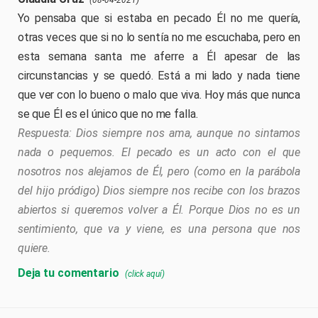
(08-04-2021)
Yo pensaba que si estaba en pecado Él no me quería,
otras veces que si no lo sentía no me escuchaba, pero en
esta semana santa me aferre a Él apesar de las
circunstancias y se quedó. Está a mi lado y nada tiene
que ver con lo bueno o malo que viva. Hoy más que nunca
se que Él es el único que no me falla.
Dios siempre nos ama, aunque no sintamos
nada o pequemos. El pecado es un acto con el que
nosotros nos alejamos de Él, pero (como en la parábola
del hijo pródigo) Dios siempre nos recibe con los brazos
abiertos si queremos volver a Él. Porque Dios no es un
sentimiento, que va y viene, es una persona que nos
quiere.
Deja tu comentario
(click aquí)
Comenta el artículo. Para comentar todo el curso usa el
libro de visitas
. ¡Gracias!
Su comentario será revisado y contestado, vuelva en