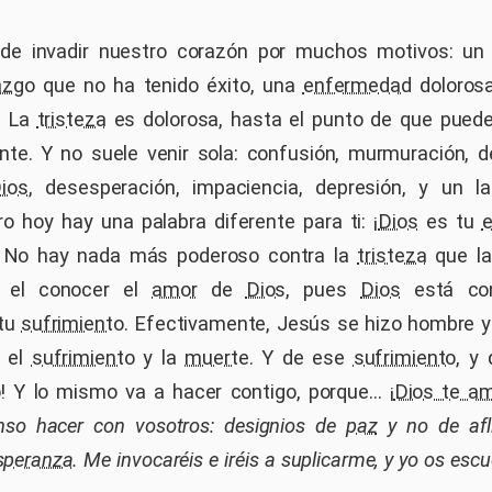
e invadir nuestro corazón por muchos motivos: un 
azgo
que no ha tenido éxito, una
enfermedad
dolorosa
. La
tristeza
es dolorosa, hasta el punto de que puede
e. Y no suele venir sola: confusión, murmuración, d
ios
, desesperación, impaciencia, depresión, y un la
 hoy hay una palabra diferente para ti: ¡
Dios
es tu
! No hay nada más poderoso contra la
tristeza
que l
el conocer el
amor
de
Dios
, pues
Dios
está con
 tu
sufrimiento
. Efectivamente, Jesús se hizo hombre 
e el
sufrimiento
y la
muerte
. Y de ese
sufrimiento
, y
ó! Y lo mismo va a hacer contigo, porque... ¡
Dios te a
enso hacer con vosotros: designios de
paz
y no de afli
speranza
. Me invocaréis e iréis a suplicarme, y yo os esc