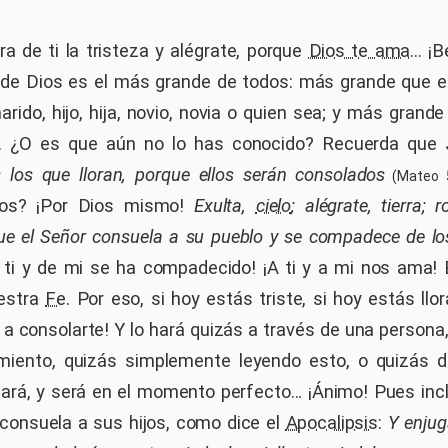
ra de ti la tristeza y alégrate, porque
Dios te ama
... 
de Dios es el más grande de todos: más grande que el
rido, hijo, hija, novio, novia o quien sea; y más grande
... ¿O es que aún no lo has conocido? Recuerda que 
 los que lloran, porque ellos serán consolados
(Mateo 5
dos? ¡Por Dios mismo!
Exulta,
cielo
; alégrate, tierra;
ue el Señor consuela a su pueblo y se compadece de l
e ti y de mi se ha compadecido! ¡A ti y a mi nos ama!
estra
Fe
. Por eso, si hoy estás triste, si hoy estás llor
 a consolarte! Y lo hará quizás a través de una persona,
miento, quizás simplemente leyendo esto, o quizás de
hará, y será en el momento perfecto... ¡Ánimo! Pues in
 consuela a sus hijos, como dice el
Apocalipsis
:
Y enjug