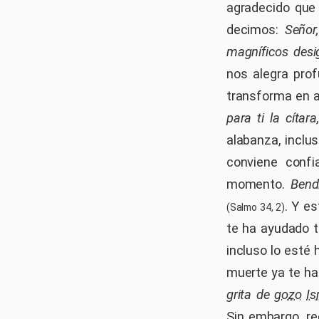
agradecido que
decimos:
Señor
magníficos desi
nos alegra pro
transforma en 
para ti la cítar
alabanza, inclu
conviene confi
momento.
Bend
. Y e
(Salmo 34, 2)
te ha ayudado t
incluso lo esté
muerte ya te ha 
grita de
gozo
Is
Sin embargo, re