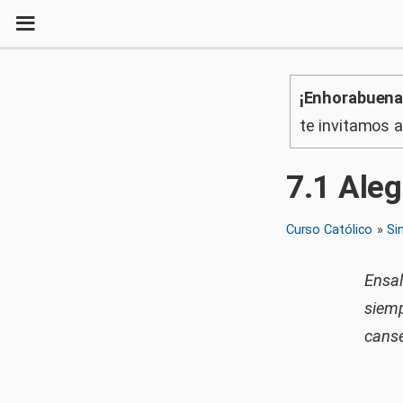
¡Enhorabuena
te invitamos 
7
.
1
Aleg
Curso Católico
»
Si
Ensal
siemp
cansé