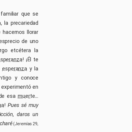
familiar que se
, la precariedad
 hacernos llorar
esprecio de uno
rgo etcétera la
esperanza
! ¡Él te
a
esperanza
y la
tigo y conoce
y experimentó en
 de esa
muerte
...
ma
!
Pues sé muy
cción, daros un
ucharé
(Jeremías 29,