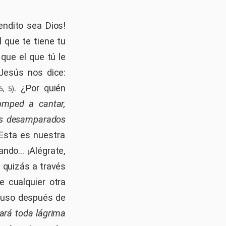
¡Bendito sea Dios!
 que te tiene tu
 que el que tú le
Jesús nos dice:
. ¿Por quién
, 5)
 romped a cantar,
os desamparados
 Esta es nuestra
ando... ¡Alégrate,
 quizás a través
 cualquier otra
cluso después de
ará toda lágrima