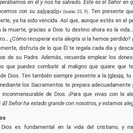
sperábamos en él y nos ha salvado. Este es el Señor en 
gocemos con su
salvación
»
. Ten presente qu
(Isaías 25, 9)
uerte, ya ha sido vencida. Así que, aunque estés en el 
 la muerte, gracias a Dios tu destino ahora es la vida..
ro... ¿Cómo recuperar esta alegría si la hemos perdido?
emente, disfruta de lo que Él te regala cada día y desc
zos de su Padre. Además, recuerda emplear los dones
los que puedes combatir al maligno que quiere que te
de Dios. Ten también siempre presente a la
Iglesia
, tu
mediante los Sacramentos te prepara adecuadamente p
 inconmensurable de Dios. ¡Para que vivas con la al
 ¡
El Señor ha estado grande con nosotros, y estamos ale
ios
Dios es fundamental en la vida del cristiano, y n