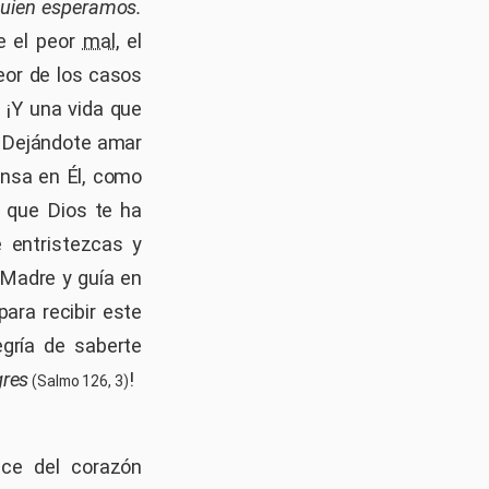
quien esperamos.
e el peor
mal
, el
peor de los casos
. ¡Y una vida que
 ¡Dejándote amar
ansa en Él, como
 que Dios te ha
 entristezcas y
 Madre y guía en
ara recibir este
egría de saberte
gres
!
(Salmo 126, 3)
ace del corazón