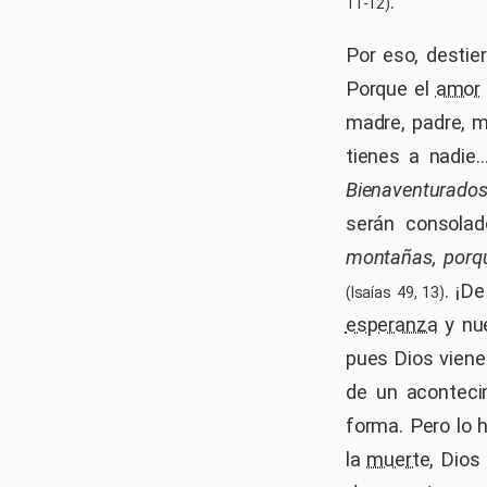
.
11-12)
Por eso, destier
Porque el
amor
madre, padre, ma
tienes a nadie
Bienaventurados
serán consola
montañas, porq
. ¡D
(Isaías 49, 13)
esperanza
y nu
pues Dios viene
de un aconteci
forma. Pero lo 
la
muerte
, Dios