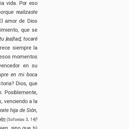
a vida. Por eso
orque realizaste
 El amor de Dios
imiento, que se
 tu
lealtad
; tocaré
rece siempre la
En esos momentos
 vencedor en su
mpre en mi boca
storia? Dios, que
n. Posiblemente,
, venciendo a la
rate hija de Sión,
lén
!
(Sofonías 3, 14)
ien, sino que tú