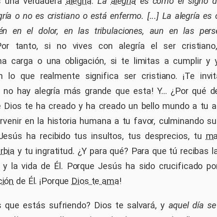
es una verdadera
alegría
.
La
alegría
es como el signo del
gría o no es cristiano o está enfermo. [...] La alegría es
ién en el dolor, en las tribulaciones, aun en las pers
Por tanto, si no vives con alegría el ser cristiano
a carga o una obligación, si te limitas a cumplir y 
n lo que realmente significa ser cristiano. ¡Te inv
 no hay alegría más grande que esta! Y... ¿Por qué d
 Dios te ha creado y ha creado un bello mundo a tu a
ervenir en la historia humana a tu favor, culminando su
esús ha recibido tus insultos, tus desprecios, tu
ma
rbia
y tu ingratitud. ¿Y para qué? Para que tú recibas l
y la vida de Él. Porque Jesús ha sido crucificado por
ción
de Él. ¡Porque
Dios te ama
!
s que estás sufriendo? Dios te salvará, y
aquel día se