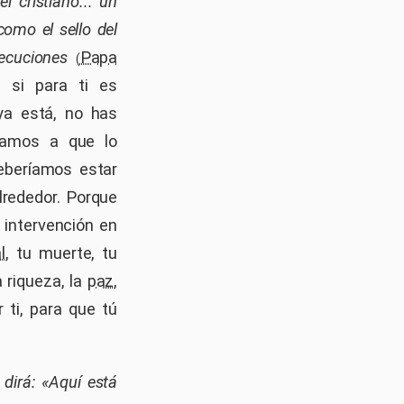
 cristiano... un
 como el sello del
ecuciones
Papa
(
, si para ti es
ya está, no has
itamos a que lo
eberíamos estar
lrededor. Porque
 intervención en
l
, tu muerte, tu
a riqueza, la
paz
,
 ti, para que tú
 dirá: «Aquí está