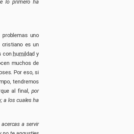
que lo primero ha
s problemas uno
 cristiano es un
os con
humildad
y
nocen muchos de
ses. Por eso, si
iempo, tendremos
que al final,
por
; a los cuales ha
e acercas a servir
y no te angusties