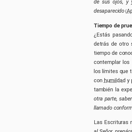
de sus ojos, y
desaparecido
Ap
(
Tiempo de pru
¿Estás pasand
detrás de otro 
tiempo de conoc
contemplar los 
los límites que
con
humildad
y
también la expe
otra parte, sabe
llamado conform
Las Escrituras 
al Señor, prepár