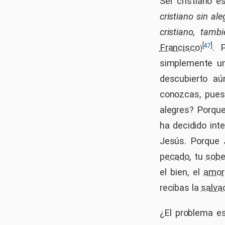
Ser cristiano 
cristiano sin ale
cristiano, tamb
[
]
47
Francisco
. 
)
simplemente un
descubierto aú
conozcas, pues
alegres? Porque
ha decidido int
Jesús. Porque J
pecado
, tu
sobe
el bien, el
amor
recibas la
salva
¿El problema e