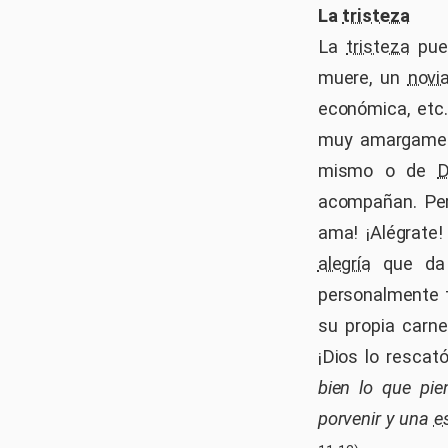
La
tristeza
La
tristeza
pued
muere, un
novi
económica, etc
muy amargament
mismo o de
D
acompañan. Pero
ama! ¡Alégrate
alegría
que da 
personalmente
su propia carn
¡Dios lo rescat
bien lo que pi
porvenir y una
e