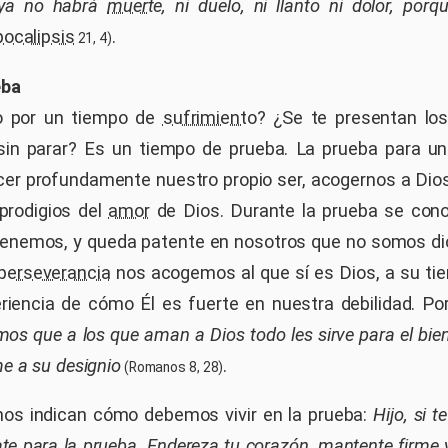
 ya no habrá
muerte
, ni duelo, ni llanto ni dolor, por
ocalipsis
.
21, 4)
eba
o por un tiempo de
sufrimiento
? ¿Se te presentan lo
sin parar? Es un tiempo de prueba. La prueba para un
er profundamente nuestro propio ser, acogernos a Di
prodigios del
amor
de Dios. Durante la prueba se co
 tenemos, y queda patente en nosotros que no somos dio
perseverancia
nos acogemos al que sí es Dios, a su t
riencia de cómo Él es fuerte en nuestra debilidad. Por
mos que a los que aman a Dios todo les sirve para el bien
e a su designio
.
(Romanos 8, 28)
nos indican cómo debemos vivir en la prueba:
Hijo, si t
ate para la prueba. Endereza tu corazón, mantente firme 