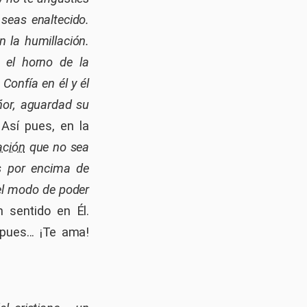
 seas enaltecido.
n la humillación.
 el horno de la
Confía en él y él
ñor, aguardad su
 Así pues, en la
ación
que no sea
os por encima de
el modo de poder
n sentido en Él.
pues... ¡Te ama!