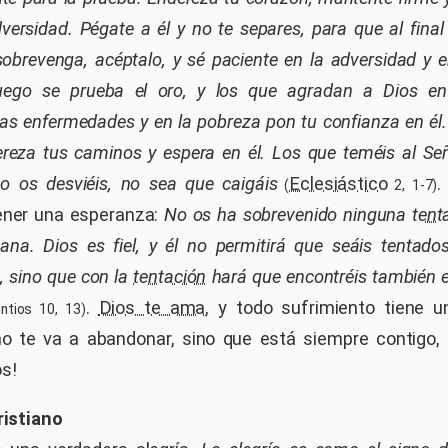
ersidad. Pégate a él y no te separes, para que al final
obrevenga, acéptalo, y sé paciente en la adversidad y e
uego se prueba el oro, y los que agradan a Dios en
las enfermedades y en la pobreza pon tu confianza en él. 
ereza tus caminos y espera en él. Los que teméis al Se
 os desviéis, no sea que caigáis
Eclesiástico
.
(
2, 1-7)
ener una esperanza:
No os ha sobrevenido ninguna
tent
a. Dios es fiel, y él no permitirá que seáis tentad
, sino que con la
tentación
hará que encontréis también 
.
Dios te ama
, y todo sufrimiento tiene u
ntios 10, 13)
 te va a abandonar, sino que está siempre contigo, 
os!
ristiano