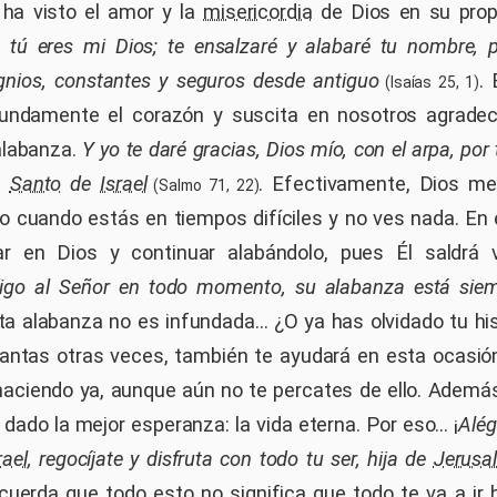
 ha visto el amor y la
misericordia
de Dios en su propi
, tú eres mi Dios; te ensalzaré y alabaré tu nombre, p
gnios, constantes y seguros desde antiguo
.
(Isaías 25, 1)
fundamente el corazón y suscita en nosotros agradec
alabanza.
Y yo te daré gracias, Dios mío, con el arpa, por
a,
Santo
de
Israel
. Efectivamente, Dios me
(Salmo 71, 22)
so cuando estás en tiempos difíciles y no ves nada. 
ar en Dios y continuar alabándolo, pues Él saldrá
igo al Señor en todo momento, su alabanza está sie
sta alabanza no es infundada... ¿O ya has olvidado tu hi
antas otras veces, también te ayudará en esta ocasió
 haciendo ya, aunque aún no te percates de ello. Además
dado la mejor esperanza: la vida eterna. Por eso... ¡
Alég
rael
, regocíjate y disfruta con todo tu ser, hija de
Jerusa
cuerda que todo esto no significa que todo te va a ir b