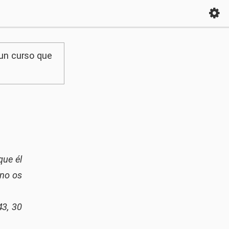
 un curso que
que él
 no os
3, 30