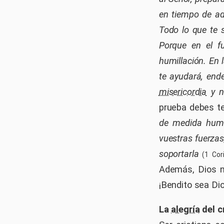
en tiempo de adv
Todo lo que te s
Porque en el f
humillación. En 
te ayudará, end
misericordia
y no
prueba debes t
de medida human
vuestras fuerzas
soportarla
(1 Cori
Además, Dios no
¡Bendito sea Di
La
alegría
del c